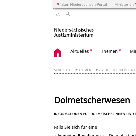
Zum Niedersachsen-Portal
Ministerien
A
A
Aktuelles
Themen
Mi
STARTSEITE
THEMEN
ZIVILRECHT UND ÖFFENT
Dolmetscherwesen
INFORMATIONEN FÜR DOLMETSCHERINNEN UND 
Falls Sie sich für eine
allgemeine Beeidigung
als Dolmetscher