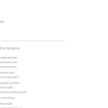
ken
chte Sprache
steht auf der
rnetseite vom
izministerium
macht das
izministerium?“
tprojekt Leichte
che in der
ersächsischen Justiz
iz verstehen
hosoziale