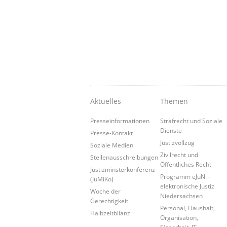
Aktuelles
Themen
Presseinformationen
Strafrecht und Soziale
Dienste
Presse-Kontakt
Justizvollzug
Soziale Medien
Zivilrecht und
Stellenausschreibungen
Öffentliches Recht
Justizminsterkonferenz
Programm eJuNi -
(JuMiKo)
elektronische Justiz
Woche der
Niedersachsen
Gerechtigkeit
Personal, Haushalt,
Halbzeitbilanz
Organisation,