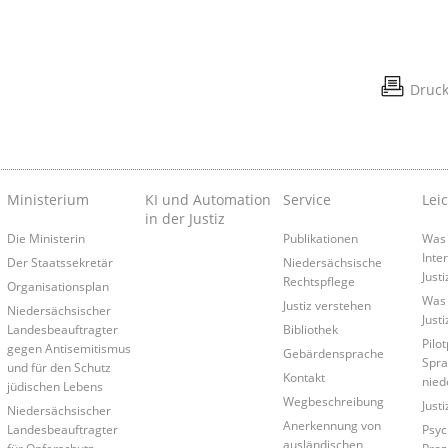
Druc
Ministerium
KI und Automation
Service
Lei
in der Justiz
Die Ministerin
Publikationen
Was 
Inte
Der Staatssekretär
Niedersächsische
Just
Rechtspflege
Organisationsplan
Was 
Justiz verstehen
Niedersächsischer
Just
Landesbeauftragter
Bibliothek
Pilo
gegen Antisemitismus
Gebärdensprache
Spra
und für den Schutz
Kontakt
nied
jüdischen Lebens
Wegbeschreibung
Just
Niedersächsischer
Anerkennung von
Landesbeauftragter
Psyc
ausländischen