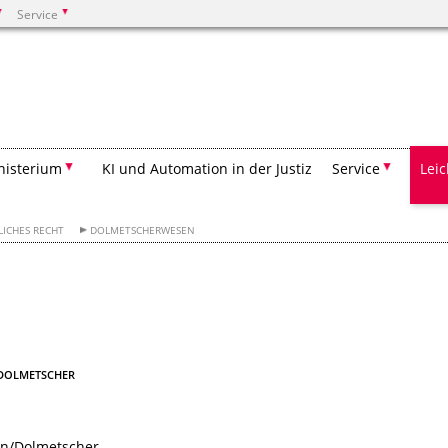
Service
Suchen
nisterium
KI und Automation in der Justiz
Service
Lei
LICHES RECHT
DOLMETSCHERWESEN
DOLMETSCHER
in/Dolmetscher