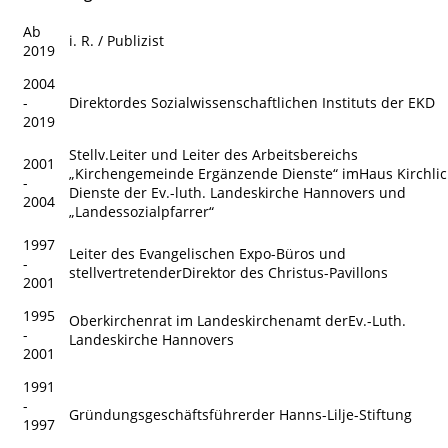
Ab
i. R. / Publizist
2019
2004
-
Direktordes Sozialwissenschaftlichen Instituts der EKD
2019
Stellv.Leiter und Leiter des Arbeitsbereichs
2001
„Kirchengemeinde Ergänzende Dienste“ imHaus Kirchli
-
Dienste der Ev.-luth. Landeskirche Hannovers und
2004
„Landessozialpfarrer“
1997
Leiter des Evangelischen Expo-Büros und
-
stellvertretender
Direktor des Christus-Pavillons
2001
1995
Oberkirchenrat im Landeskirchenamt derEv.-Luth.
-
Landeskirche
Hannovers
2001
1991
-
Gründungsgeschäftsführerder Hanns-Lilje-Stiftung
1997