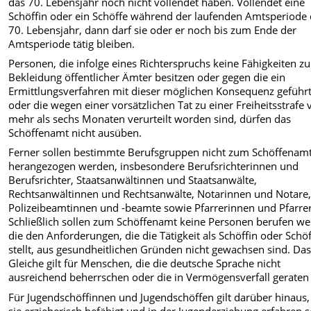
das 70. Lebensjahr noch nicht vollendet haben. Vollendet eine
Schöffin oder ein Schöffe während der laufenden Amtsperiode
70. Lebensjahr, dann darf sie oder er noch bis zum Ende der
Amtsperiode tätig bleiben.
Personen, die infolge eines Richterspruchs keine Fähigkeiten zu
Bekleidung öffentlicher Ämter besitzen oder gegen die ein
Ermittlungsverfahren mit dieser möglichen Konsequenz geführ
oder die wegen einer vorsätzlichen Tat zu einer Freiheitsstrafe
mehr als sechs Monaten verurteilt worden sind, dürfen das
Schöffenamt nicht ausüben.
Ferner sollen bestimmte Berufsgruppen nicht zum Schöffenam
herangezogen werden, insbesondere Berufsrichterinnen und
Berufsrichter, Staatsanwältinnen und Staatsanwälte,
Rechtsanwältinnen und Rechtsanwälte, Notarinnen und Notare
Polizeibeamtinnen und -beamte sowie Pfarrerinnen und Pfarrer
Schließlich sollen zum Schöffenamt keine Personen berufen we
die den Anforderungen, die die Tätigkeit als Schöffin oder Schö
stellt, aus gesundheitlichen Gründen nicht gewachsen sind. Da
Gleiche gilt für Menschen, die die deutsche Sprache nicht
ausreichend beherrschen oder die in Vermögensverfall geraten 
Für Jugendschöffinnen und Jugendschöffen gilt darüber hinaus,
sie erzieherisch befähigt und in der Jugenderziehung erfahren s