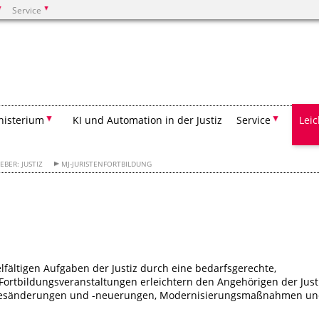
Service
Suchen
nisterium
KI und Automation in der Justiz
Service
Lei
BER: JUSTIZ
MJ-JURISTENFORTBILDUNG
elfältigen Aufgaben der Justiz durch eine bedarfsgerechte,
. Fortbildungsveranstaltungen erleichtern den Angehörigen der Just
zesänderungen und -neuerungen, Modernisierungsmaßnahmen u