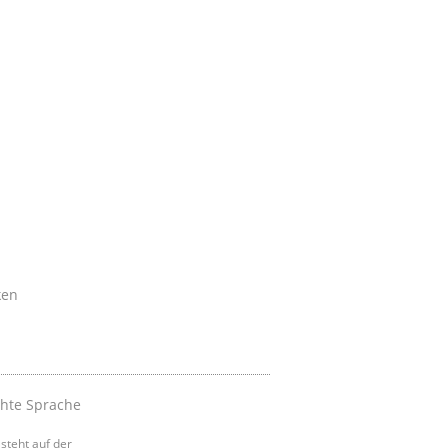
ken
chte Sprache
steht auf der