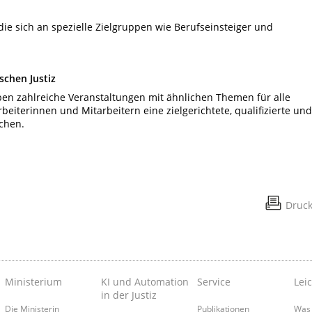
e sich an spezielle Zielgruppen wie Berufseinsteiger und
schen Justiz
eben zahlreiche Veranstaltungen mit ähnlichen Themen für alle
beiterinnen und Mitarbeitern eine zielgerichtete, qualifizierte und
chen.
Druc
Ministerium
KI und Automation
Service
Lei
in der Justiz
Die Ministerin
Publikationen
Was 