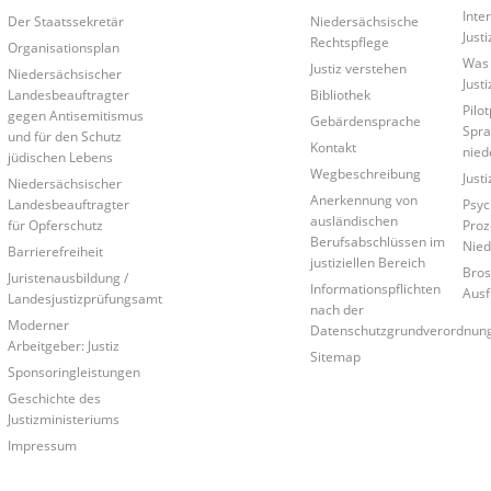
Inte
Der Staatssekretär
Niedersächsische
Just
Rechtspflege
Organisationsplan
Was 
Justiz verstehen
Niedersächsischer
Just
Landesbeauftragter
Bibliothek
Pilo
gegen Antisemitismus
Gebärdensprache
Spra
und für den Schutz
Kontakt
nied
jüdischen Lebens
Wegbeschreibung
Just
Niedersächsischer
Anerkennung von
Landesbeauftragter
Psyc
ausländischen
für Opferschutz
Proz
Berufsabschlüssen im
Nied
Barrierefreiheit
justiziellen Bereich
Bros
Juristenausbildung /
Informationspflichten
Ausf
Landesjustizprüfungsamt
nach der
Moderner
Datenschutzgrundverordnun
Arbeitgeber: Justiz
Sitemap
Sponsoringleistungen
Geschichte des
Justizministeriums
Impressum