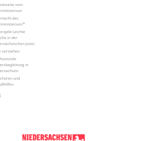
rnetseite vom
izministerium
macht das
izministerium?“
tprojekt Leichte
che in der
ersächsischen Justiz
iz verstehen
hosoziale
essbegleitung in
ersachsen
chüren und
üllhilfen
g