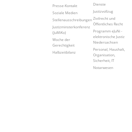
Dienste
Presse-Kontakt
Justizvollzug
Soziale Medien
Zivilrecht und
Stellenausschreibungen
Öffentliches Recht
Justizminsterkonferenz
Programm eJuNi -
(JuMiKo)
elektronische Justiz
Woche der
Niedersachsen
Gerechtigkeit
Personal, Haushalt,
Halbzeitbilanz
Organisation,
Sicherheit, IT
Notarwesen