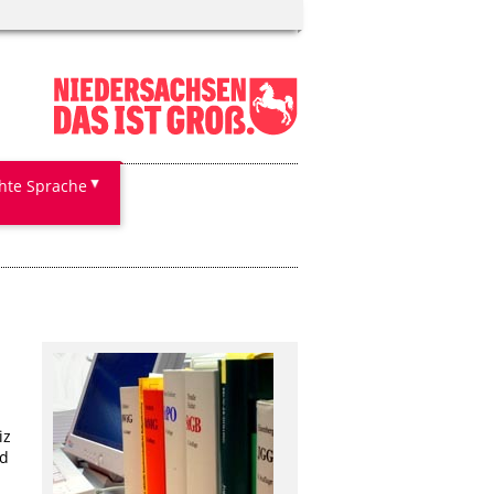
chte Sprache
iz
nd