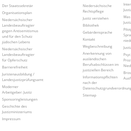
Inte
Der Staatssekretär
Niedersächsische
Just
Rechtspflege
Organisationsplan
Was 
Justiz verstehen
Niedersächsischer
Just
Landesbeauftragter
Bibliothek
Pilo
gegen Antisemitismus
Gebärdensprache
Spra
und für den Schutz
Kontakt
nied
jüdischen Lebens
Wegbeschreibung
Just
Niedersächsischer
Anerkennung von
Landesbeauftragter
Psyc
ausländischen
für Opferschutz
Proz
Berufsabschlüssen im
Nied
Barrierefreiheit
justiziellen Bereich
Bros
Juristenausbildung /
Informationspflichten
Ausf
Landesjustizprüfungsamt
nach der
Moderner
Datenschutzgrundverordnun
Arbeitgeber: Justiz
Sitemap
Sponsoringleistungen
Geschichte des
Justizministeriums
Impressum