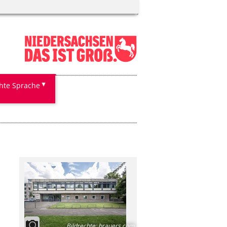
chte Sprache
Bildrechte
:
brauers.com