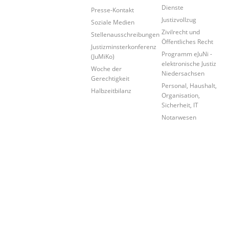
Dienste
Presse-Kontakt
Justizvollzug
Soziale Medien
Zivilrecht und
Stellenausschreibungen
Öffentliches Recht
Justizminsterkonferenz
Programm eJuNi -
(JuMiKo)
elektronische Justiz
Woche der
Niedersachsen
Gerechtigkeit
Personal, Haushalt,
Halbzeitbilanz
Organisation,
Sicherheit, IT
Notarwesen