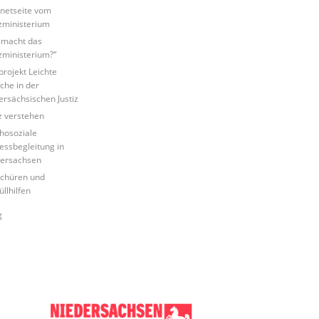
rnetseite vom
izministerium
macht das
izministerium?“
tprojekt Leichte
che in der
ersächsischen Justiz
iz verstehen
hosoziale
essbegleitung in
ersachsen
chüren und
üllhilfen
g