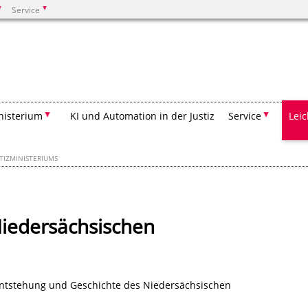
Service
Suchen
nisterium
KI und Automation in der Justiz
Service
Lei
STIZMINISTERIUMS
Niedersächsischen
 Entstehung und Geschichte des Niedersächsischen