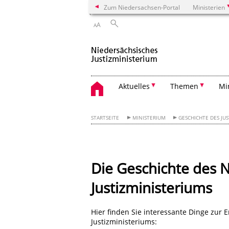
Zum Niedersachsen-Portal
Ministerien
A
A
Aktuelles
Themen
Mi
STARTSEITE
MINISTERIUM
GESCHICHTE DES JU
Die Geschichte des 
Justizministeriums
Hier finden Sie interessante Dinge zur
Justizministeriums: