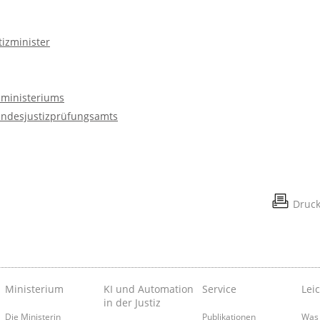
tizminister
zministeriums
andesjustizprüfungsamts
Druc
Ministerium
KI und Automation
Service
Lei
in der Justiz
Die Ministerin
Publikationen
Was 