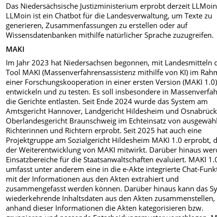
Das Niedersächsische Justizministerium erprobt derzeit LLMoin
LLMoin ist ein Chatbot für die Landesverwaltung, um Texte zu
generieren, Zusammenfassungen zu erstellen oder auf
Wissensdatenbanken mithilfe natürlicher Sprache zuzugreifen.
MAKI
Im Jahr 2023 hat Niedersachsen begonnen, mit Landesmitteln 
Tool MAKI (Massenverfahrensassistenz mithilfe von KI) im Ra
einer Forschungskooperation in einer ersten Version (MAKI 1.0)
entwickeln und zu testen. Es soll insbesondere in Massenverfa
die Gerichte entlasten. Seit Ende 2024 wurde das System am
Amtsgericht Hannover, Landgericht Hildesheim und Osnabrüc
Oberlandesgericht Braunschweig im Echteinsatz von ausgewäh
Richterinnen und Richtern erprobt. Seit 2025 hat auch eine
Projektgruppe am Sozialgericht Hildesheim MAKI 1.0 erprobt, d
der Weiterentwicklung von MAKI mitwirkt. Darüber hinaus we
Einsatzbereiche für die Staatsanwaltschaften evaluiert. MAKI 1.
umfasst unter anderem eine in die e-Akte integrierte Chat-Funk
mit der Informationen aus den Akten extrahiert und
zusammengefasst werden können. Darüber hinaus kann das S
wiederkehrende Inhaltsdaten aus den Akten zusammenstellen,
anhand dieser Informationen die Akten kategorisieren bzw.