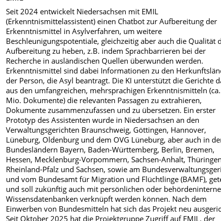
Seit 2024 entwickelt Niedersachsen mit EMIL
(Erkenntnismittelassistent) einen Chatbot zur Aufbereitung der
Erkenntnismittel in Asylverfahren, um weitere
Beschleunigungspotentiale, gleichzeitig aber auch die Qualität 
Aufbereitung zu heben, z.B. indem Sprachbarrieren bei der
Recherche in ausländischen Quellen überwunden werden.
Erkenntnismittel sind dabei Informationen zu den Herkunftslä
der Person, die Asyl beantragt. Die KI unterstützt die Gerichte d
aus den umfangreichen, mehrsprachigen Erkenntnismitteln (ca.
Mio. Dokumente) die relevanten Passagen zu extrahieren,
Dokumente zusammenzufassen und zu übersetzen. Ein erster
Prototyp des Assistenten wurde in Niedersachsen an den
Verwaltungsgerichten Braunschweig, Göttingen, Hannover,
Lüneburg, Oldenburg und dem OVG Lüneburg, aber auch in de
Bundesländern Bayern, Baden-Württemberg, Berlin, Bremen,
Hessen, Mecklenburg-Vorpommern, Sachsen-Anhalt, Thüringen
Rheinland-Pfalz und Sachsen, sowie am Bundesverwaltungsger
und vom Bundesamt für Migration und Flüchtlinge (BAMF), get
und soll zukünftig auch mit persönlichen oder behördenintern
Wissensdatenbanken verknüpft werden können. Nach dem
Einwerben von Bundesmitteln hat sich das Projekt neu ausgeric
Seit Oktober 2025 hat die Projektgruppe Zugriff auf EMIL, der