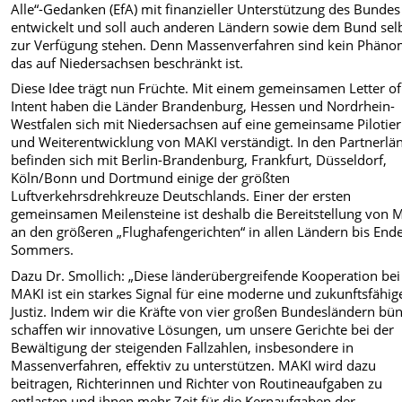
Alle“-Gedanken (EfA) mit finanzieller Unterstützung des Bundes
entwickelt und soll auch anderen Ländern sowie dem Bund sel
zur Verfügung stehen. Denn Massenverfahren sind kein Phäno
das auf Niedersachsen beschränkt ist.
Diese Idee trägt nun Früchte. Mit einem gemeinsamen Letter of
Intent haben die Länder Brandenburg, Hessen und Nordrhein-
Westfalen sich mit Niedersachsen auf eine gemeinsame Pilotie
und Weiterentwicklung von MAKI verständigt. In den Partnerlä
befinden sich mit Berlin-Brandenburg, Frankfurt, Düsseldorf,
Köln/Bonn und Dortmund einige der größten
Luftverkehrsdrehkreuze Deutschlands. Einer der ersten
gemeinsamen Meilensteine ist deshalb die Bereitstellung von 
an den größeren „Flughafengerichten“ in allen Ländern bis End
Sommers.
Dazu Dr. Smollich: „Diese länderübergreifende Kooperation bei
MAKI ist ein starkes Signal für eine moderne und zukunftsfähig
Justiz. Indem wir die Kräfte von vier großen Bundesländern bü
schaffen wir innovative Lösungen, um unsere Gerichte bei der
Bewältigung der steigenden Fallzahlen, insbesondere in
Massenverfahren, effektiv zu unterstützen. MAKI wird dazu
beitragen, Richterinnen und Richter von Routineaufgaben zu
entlasten und ihnen mehr Zeit für die Kernaufgaben der