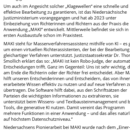
Um auch im Angesicht solcher „Klagewellen“ eine schnelle und
effektive Bearbeitung zu garantieren, ist das Niedersächsische
Justizministerium vorangegangen und hat ab 2023 unter
Einbeziehung von Richterinnen und Richtern aus der Praxis die
Anwendung „MAKI“ entwickelt. Mittlerweile befindet sie sich in 
ersten Ausbaustufe schon im Praxistest.
MAKI steht für Massenverfahrensassistenz mithilfe von KI – es 
um einen virtuellen Richterassistenten, der bei der Bearbeitung
gleichartiger Verfahren unterstützt. Justizstaatssekretär Dr. Th
Smollich erklärt das so: „MAKI ist kein Robo-Judge, der automat
Entscheidungen trifft. Ganz im Gegenteil: Uns ist sehr wichtig, 
am Ende die Richterin oder der Richter frei entscheidet. Aber 
hilft unseren Entscheiderinnen und Entscheidern, das von ihne
erarbeitete Wissen effektiv zu nutzen und auf neue Verfahren z
übertragen. Die Software hilft dabei, aus den Schriftsätzen der
Parteien die wichtigsten Informationen zu extrahieren, sie
unterstützt beim Wissens- und Textbausteinmanagement und b
Tools, die generative KI nutzen. Damit vereint das Programm
mehrere Funktionen in einer Anwendung – und das alles natürl
auf höchstem Datenschutzniveau.“
Niedersachsens Pionierarbeit bei MAKI wurde nach dem „Einer-