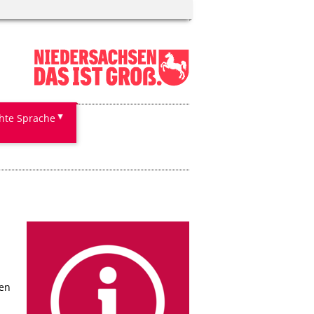
chte Sprache
ten