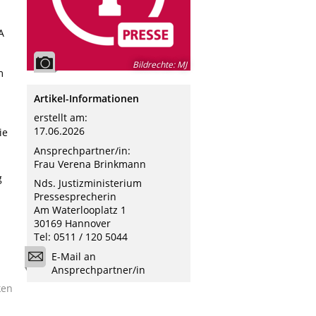
A
Bildrechte
:
MJ
m
Artikel-Informationen
erstellt am:
17.06.2026
ie
Ansprechpartner/in:
Frau Verena Brinkmann
g
Nds. Justizministerium
Pressesprecherin
Am Waterlooplatz 1
30169 Hannover
Tel: 0511 / 120 5044
E-Mail an
Ansprechpartner/in
ken