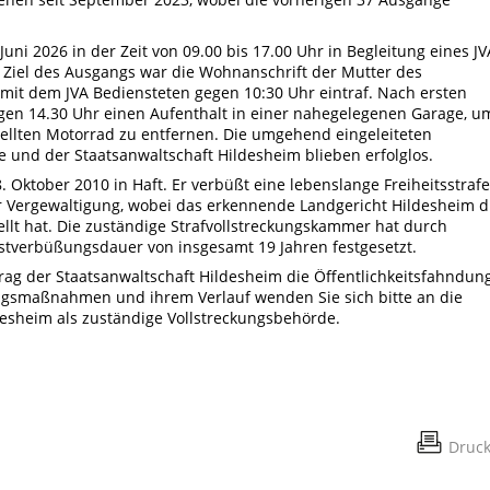
ni 2026 in der Zeit von 09.00 bis 17.00 Uhr in Begleitung eines JV
Ziel des Ausgangs war die Wohnanschrift der Mutter des
mit dem JVA Bediensteten gegen 10:30 Uhr eintraf. Nach ersten
gen 14.30 Uhr einen Aufenthalt in einer nahegelegenen Garage, u
tellten Motorrad zu entfernen. Die umgehend eingeleiteten
und der Staatsanwaltschaft Hildesheim blieben erfolglos.
8. Oktober 2010 in Haft. Er verbüßt eine lebenslange Freiheitsstrafe
Vergewaltigung, wobei das erkennende Landgericht Hildesheim d
llt hat. Die zuständige Strafvollstreckungskammer hat durch
stverbüßungsdauer von insgesamt 19 Jahren festgesetzt.
rag der Staatsanwaltschaft Hildesheim die Öffentlichkeitsfahndun
gsmaßnahmen und ihrem Verlauf wenden Sie sich bitte an die
desheim als zuständige Vollstreckungsbehörde.
Druc