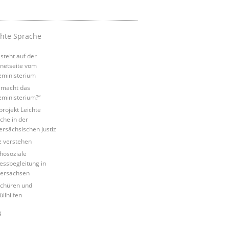
chte Sprache
steht auf der
rnetseite vom
izministerium
macht das
izministerium?“
tprojekt Leichte
che in der
ersächsischen Justiz
iz verstehen
hosoziale
essbegleitung in
ersachsen
chüren und
üllhilfen
g