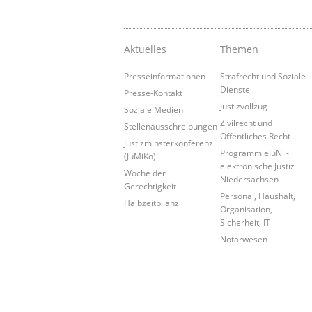
Aktuelles
Themen
Presseinformationen
Strafrecht und Soziale
Dienste
Presse-Kontakt
Justizvollzug
Soziale Medien
Zivilrecht und
Stellenausschreibungen
Öffentliches Recht
Justizminsterkonferenz
Programm eJuNi -
(JuMiKo)
elektronische Justiz
Woche der
Niedersachsen
Gerechtigkeit
Personal, Haushalt,
Halbzeitbilanz
Organisation,
Sicherheit, IT
Notarwesen