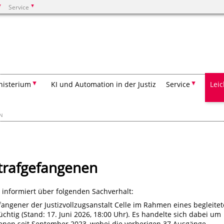
Service
Suchen
nisterium
KI und Automation in der Justiz
Service
Lei
EN
trafgefangenen
 informiert über folgenden Sachverhalt:
efangener der Justizvollzugsanstalt Celle im Rahmen eines begleite
tig (Stand: 17. Juni 2026, 18:00 Uhr). Es handelte sich dabei um
enen seit September 2023, wobei die vorherigen 37 Ausgänge