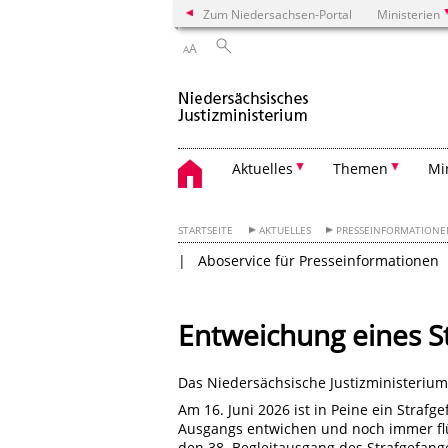
Zum Niedersachsen-Portal
Ministerien
A
A
Aktuelles
Themen
Mi
STARTSEITE
AKTUELLES
PRESSEINFORMATION
Aboservice für Presseinformationen
Entweichung eines S
Das Niedersächsische Justizministerium
Am 16. Juni 2026 ist in Peine ein Strafg
Ausgangs entwichen und noch immer flüch
den 38. Begleitausgang des Strafgefang