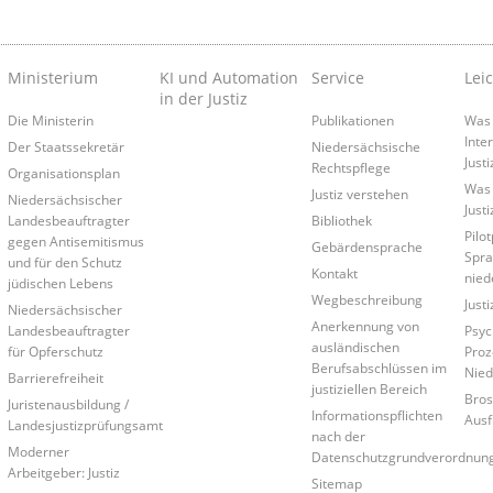
Ministerium
KI und Automation
Service
Lei
in der Justiz
Die Ministerin
Publikationen
Was 
Inte
Der Staatssekretär
Niedersächsische
Just
Rechtspflege
Organisationsplan
Was 
Justiz verstehen
Niedersächsischer
Just
Landesbeauftragter
Bibliothek
Pilo
gegen Antisemitismus
Gebärdensprache
Spra
und für den Schutz
Kontakt
nied
jüdischen Lebens
Wegbeschreibung
Just
Niedersächsischer
Anerkennung von
Landesbeauftragter
Psyc
ausländischen
für Opferschutz
Proz
Berufsabschlüssen im
Nied
Barrierefreiheit
justiziellen Bereich
Bros
Juristenausbildung /
Informationspflichten
Ausf
Landesjustizprüfungsamt
nach der
Moderner
Datenschutzgrundverordnun
Arbeitgeber: Justiz
Sitemap