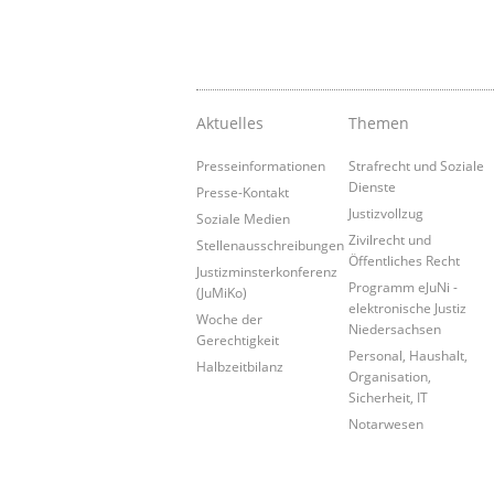
Aktuelles
Themen
Presseinformationen
Strafrecht und Soziale
Dienste
Presse-Kontakt
Justizvollzug
Soziale Medien
Zivilrecht und
Stellenausschreibungen
Öffentliches Recht
Justizminsterkonferenz
Programm eJuNi -
(JuMiKo)
elektronische Justiz
Woche der
Niedersachsen
Gerechtigkeit
Personal, Haushalt,
Halbzeitbilanz
Organisation,
Sicherheit, IT
Notarwesen