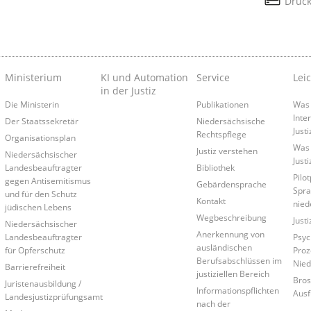
Druc
Ministerium
KI und Automation
Service
Lei
in der Justiz
Die Ministerin
Publikationen
Was 
Inte
Der Staatssekretär
Niedersächsische
Just
Rechtspflege
Organisationsplan
Was 
Justiz verstehen
Niedersächsischer
Just
Landesbeauftragter
Bibliothek
Pilo
gegen Antisemitismus
Gebärdensprache
Spra
und für den Schutz
Kontakt
nied
jüdischen Lebens
Wegbeschreibung
Just
Niedersächsischer
Anerkennung von
Landesbeauftragter
Psyc
ausländischen
für Opferschutz
Proz
Berufsabschlüssen im
Nied
Barrierefreiheit
justiziellen Bereich
Bros
Juristenausbildung /
Informationspflichten
Ausf
Landesjustizprüfungsamt
nach der