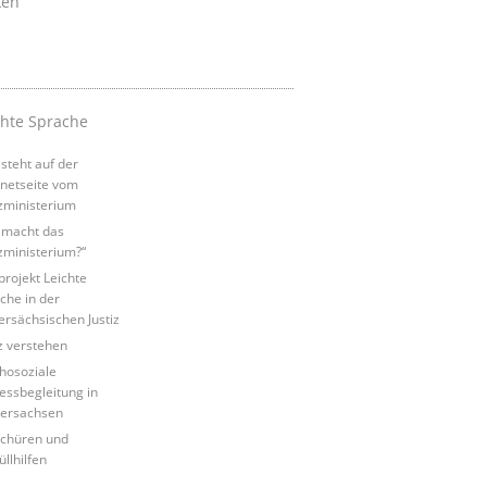
ken
chte Sprache
steht auf der
rnetseite vom
izministerium
macht das
izministerium?“
tprojekt Leichte
che in der
ersächsischen Justiz
iz verstehen
hosoziale
essbegleitung in
ersachsen
chüren und
üllhilfen