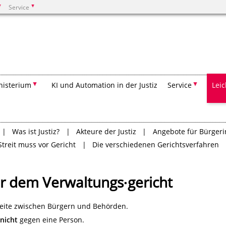
Service
Suchen
nisterium
KI und Automation in der Justiz
Service
Lei
Was ist Justiz?
Akteure der Justiz
Angebote für Bürger
Streit muss vor Gericht
Die verschiedenen Gerichtsverfahren
or dem Verwaltungs∙gericht
reite zwischen Bürgern und Behörden.
nicht
gegen eine Person.