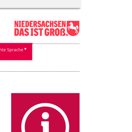
chte Sprache
n