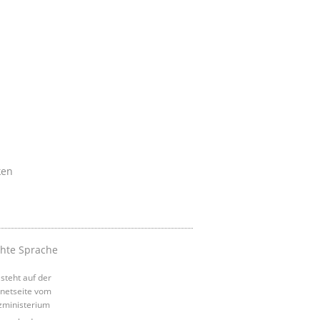
ken
chte Sprache
steht auf der
rnetseite vom
izministerium