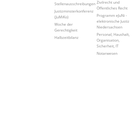
Zivilrecht und
Stellenausschreibungen
Öffentliches Recht
Justizminsterkonferenz
Programm eJuNi -
(JuMiKo)
elektronische Justiz
Woche der
Niedersachsen
Gerechtigkeit
Personal, Haushalt,
Halbzeitbilanz
Organisation,
Sicherheit, IT
Notarwesen