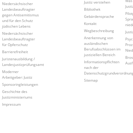
Was 
Justiz verstehen
Niedersächsischer
Just
Landesbeauftragter
Bibliothek
Pilo
gegen Antisemitismus
Gebärdensprache
Spra
und für den Schutz
Kontakt
nied
jüdischen Lebens
Wegbeschreibung
Just
Niedersächsischer
Anerkennung von
Landesbeauftragter
Psyc
ausländischen
für Opferschutz
Proz
Berufsabschlüssen im
Nied
Barrierefreiheit
justiziellen Bereich
Bros
Juristenausbildung /
Informationspflichten
Ausf
Landesjustizprüfungsamt
nach der
Moderner
Datenschutzgrundverordnun
Arbeitgeber: Justiz
Sitemap
Sponsoringleistungen
Geschichte des
Justizministeriums
Impressum