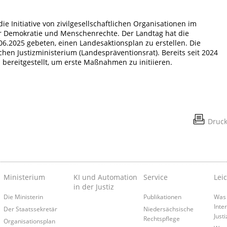
e Initiative von zivilgesellschaftlichen Organisationen im
 Demokratie und Menschenrechte. Der Landtag hat die
6.2025 gebeten, einen Landesaktionsplan zu erstellen. Die
hen Justizministerium (Landespräventionsrat). Bereits seit 2024
l bereitgestellt, um erste Maßnahmen zu initiieren.
Druc
Ministerium
KI und Automation
Service
Lei
in der Justiz
Die Ministerin
Publikationen
Was 
Inte
Der Staatssekretär
Niedersächsische
Just
Rechtspflege
Organisationsplan