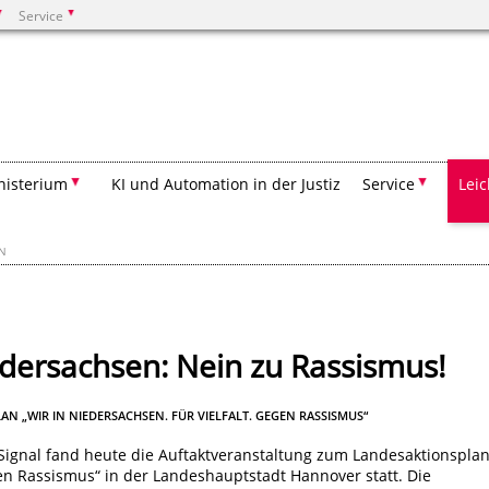
Service
Suchen
nisterium
KI und Automation in der Justiz
Service
Lei
EN
edersachsen: Nein zu Rassismus!
 „WIR IN NIEDERSACHSEN. FÜR VIELFALT. GEGEN RASSISMUS“
Signal fand heute die Auftaktveranstaltung zum Landesaktionspla
gen Rassismus“ in der Landeshauptstadt Hannover statt. Die