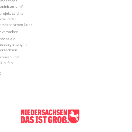
macht das
izministerium?“
tprojekt Leichte
che in der
ersächsischen Justiz
iz verstehen
hosoziale
essbegleitung in
ersachsen
chüren und
üllhilfen
g