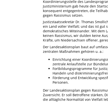
Koordinierungsstelle des Landesprogr
Justizministerium gab heute den Startsc
konsequent entgegentreten, die Teilhabe
gegen Rassismus setzen.
Justizstaatssekretär Dr. Thomas Smollic
ein Land voller Vielfalt; und das ist g
demokratisches Miteinander. Mit dem La
keinen Rassismus, wir dulden keine Aus
Kräfte, um Niedersachsen offener, gerec
Der Landesaktionsplan baut auf umfasse
zentralen Maßnahmen gehören u. a.:
Einrichtung einer Koordinierungs
zentrale Anlaufstelle zur Bündel
Fortbildungsprogramme für Justiz,
Handeln und diskriminierungsfre
Förderung und Entwicklung spezi
Personen.
Der Landesaktionsplan gegen Rassismus 
Zuversicht. Er soll Betroffene stärken,
die alltägliche Normalität von Vielfalt le