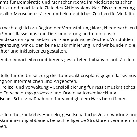
amms für Demokratie und Menschenrechte im Niedersächsischen
huss und machte die Ziele des Aktionsplans klar: Diskriminierung
 aller Menschen stärken und ein deutliches Zeichen für Vielfalt u
h machte gleich zu Beginn der Veranstaltung klar: „Niedersachsen i
ut so! Aber Rassismus und Diskriminierung bedrohen unser
ndesaktionsplan setzen wir klare politische Zeichen: Wir dulden
grenzung, wir dulden keine Diskriminierung! Und wir bündeln die
hter und inklusiver zu gestalten.“
nden Vorarbeiten und bereits gestarteten Initiativen auf. Zu den
stelle für die Umsetzung des Landesaktionsplans gegen Rassismus
ung von Informationen und Angeboten.
 Polizei und Verwaltung – Sensibilisierung für rassismuskritisches
ie Entscheidungsprozesse und Organisationsentwicklung.
fischer Schutzmaßnahmen für von digitalem Hass betroffenen
steht für konkretes Handeln, gesellschaftliche Verantwortung un
 Diskriminierung abbauen, benachteiligende Strukturen verändern 
ben.